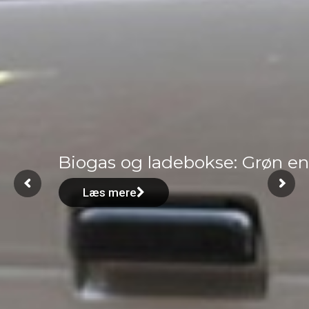
Biogas og ladebokse: Grøn ene
Læs mere