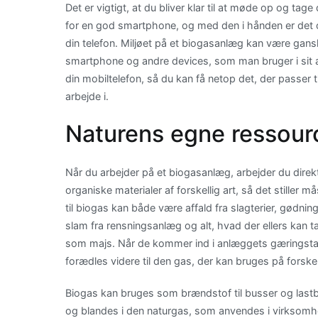
Det er vigtigt, at du bliver klar til at møde op og ta
for en god smartphone, og med den i hånden er det 
din telefon. Miljøet på et biogasanlæg kan være gansk
smartphone og andre devices, som man bruger i sit ar
din mobiltelefon, så du kan få netop det, der passer ti
arbejde i.
Naturens egne ressour
Når du arbejder på et biogasanlæg, arbejder du direk
organiske materialer af forskellig art, så det stiller m
til biogas kan både være affald fra slagterier, gødning
slam fra rensningsanlæg og alt, hvad der ellers kan 
som majs. Når de kommer ind i anlæggets gæringsta
forædles videre til den gas, der kan bruges på forskell
Biogas kan bruges som brændstof til busser og lastbil
og blandes i den naturgas, som anvendes i virksomh