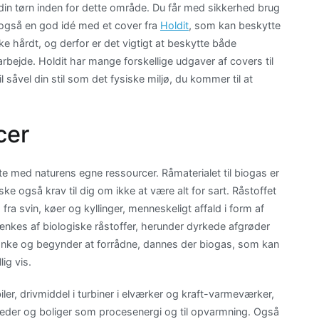
ge din tørn inden for dette område. Du får med sikkerhed brug
også en god idé med et cover fra
Holdit
, som kan beskytte
e hårdt, og derfor er det vigtigt at beskytte både
bejde. Holdit har mange forskellige udgaver af covers til
l såvel din stil som det fysiske miljø, du kommer til at
cer
te med naturens egne ressourcer. Råmaterialet til biogas er
åske også krav til dig om ikke at være alt for sart. Råstoffet
 fra svin, køer og kyllinger, menneskeligt affald i form af
tænkes af biologiske råstoffer, herunder dyrkede afgrøder
nke og begynder at forrådne, dannes der biogas, som kan
ig vis.
er, drivmiddel i turbiner i elværker og kraft-varmeværker,
eder og boliger som procesenergi og til opvarmning. Også