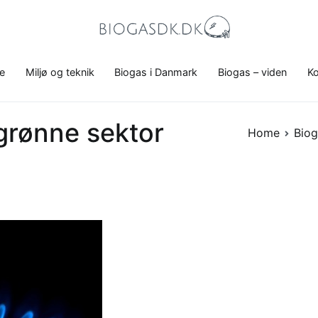
Biogasdk.dk
Alt, du bør vide om biogas.
e
Miljø og teknik
Biogas i Danmark
Biogas – viden
Ko
n grønne sektor
Home
Biog