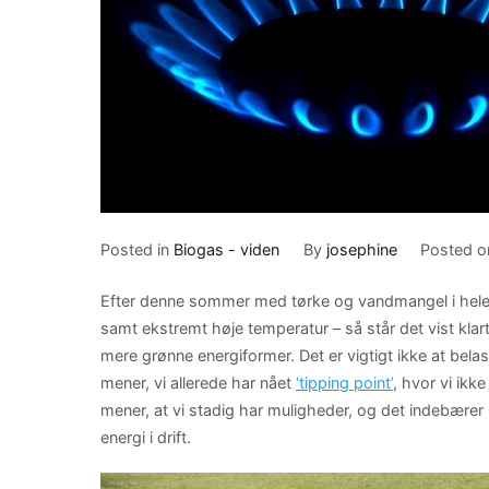
Posted in
Biogas - viden
By
josephine
Posted 
Efter denne sommer med tørke og vandmangel i hele
samt ekstremt høje temperatur – så står det vist klart f
mere grønne energiformer. Det er vigtigt ikke at bel
mener, vi allerede har nået
‘tipping point’
, hvor vi ikk
mener, at vi stadig har muligheder, og det indebærer 
energi i drift.