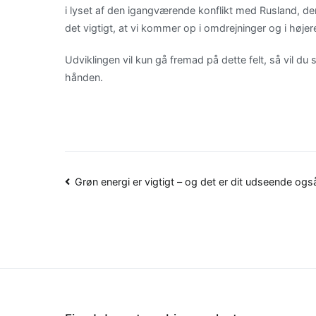
i lyset af den igangværende konflikt med Rusland, der
det vigtigt, at vi kommer op i omdrejninger og i høje
Udviklingen vil kun gå fremad på dette felt, så vil du
hånden.
Indlægsnavigation
Grøn energi er vigtigt – og det er dit udseende ogs