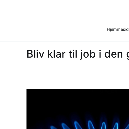
Skip
to
content
Hjemmesid
Bliv klar til job i de