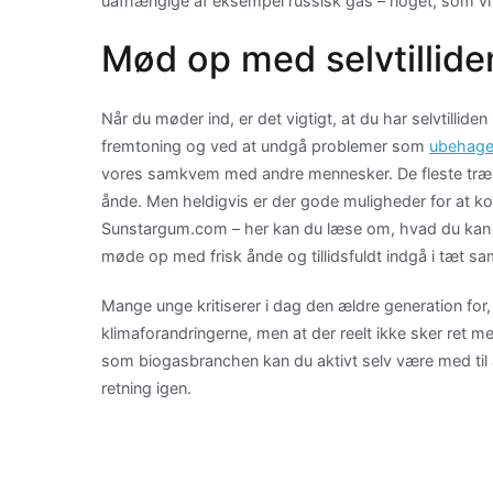
uafhængige af eksempel russisk gas – noget, som vi 
Mød op med selvtillide
Når du møder ind, er det vigtigt, at du har selvtillid
fremtoning og ved at undgå problemer som
ubehagel
vores samkvem med andre mennesker. De fleste træk
ånde. Men heldigvis er der gode muligheder for at k
Sunstargum.com – her kan du læse om, hvad du kan g
møde op med frisk ånde og tillidsfuldt indgå i tæt 
Mange unge kritiserer i dag den ældre generation for
klimaforandringerne, men at der reelt ikke sker ret me
som biogasbranchen kan du aktivt selv være med til at
retning igen.