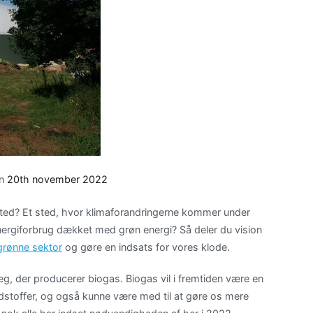
on
20th november 2022
e sted? Et sted, hvor klimaforandringerne kommer under
 energiforbrug dækket med grøn energi? Så deler du vision
 grønne sektor
og gøre en indsats for vores klode.
læg, der producerer biogas. Biogas vil i fremtiden være en
rændstoffer, og også kunne være med til at gøre os mere