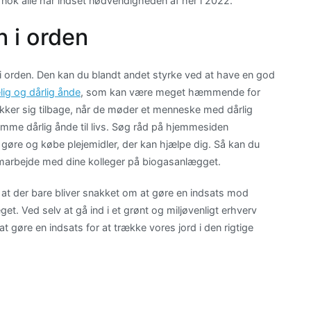
nok alle har indset nødvendigheden af her i 2022.
n i orden
en i orden. Den kan du blandt andet styrke ved at have en god
ig og dårlig ånde
, som kan være meget hæmmende for
ker sig tilbage, når de møder et menneske med dårlig
omme dårlig ånde til livs. Søg råd på hjemmesiden
øre og købe plejemidler, der kan hjælpe dig. Så kan du
samarbejde med dine kolleger på biogasanlægget.
, at der bare bliver snakket om at gøre en indsats mod
get. Ved selv at gå ind i et grønt og miljøvenligt erhverv
 gøre en indsats for at trække vores jord i den rigtige