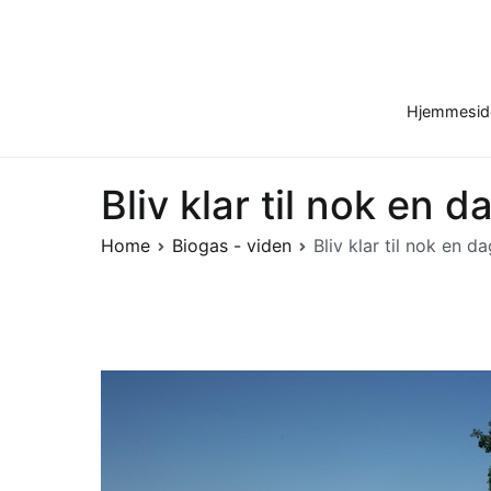
Skip
to
content
Hjemmesid
Bliv klar til nok en 
Home
Biogas - viden
Bliv klar til nok en d