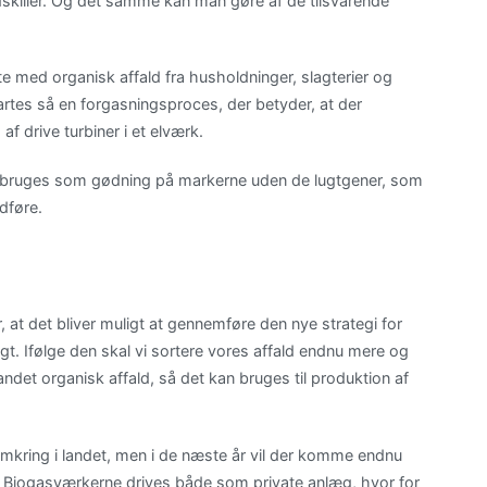
skiller. Og det samme kan man gøre af de tilsvarende
te med organisk affald fra husholdninger, slagterier og
rtes så en forgasningsproces, der betyder, at der
 drive turbiner i et elværk.
n så bruges som gødning på markerne uden de lugtgener, som
dføre.
, at det bliver muligt at gennemføre den nye strategi for
t. Ifølge den skal vi sortere vores affald endnu mere og
ndet organisk affald, så det kan bruges til produktion af
mkring i landet, men i de næste år vil der komme endnu
ing. Biogasværkerne drives både som private anlæg, hvor for