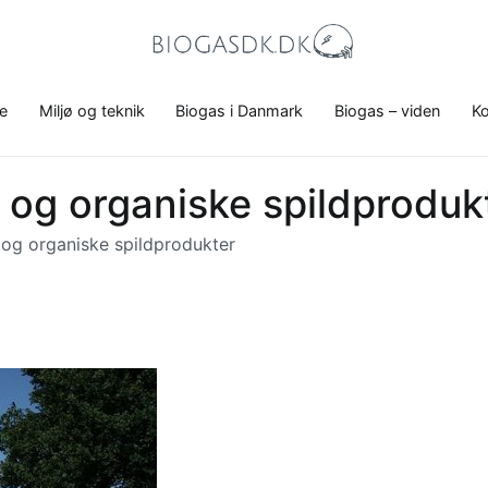
Biogasdk.dk
Alt, du bør vide om biogas.
e
Miljø og teknik
Biogas i Danmark
Biogas – viden
Ko
d og organiske spildproduk
 og organiske spildprodukter