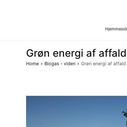
Skip
to
content
Hjemmesid
Grøn energi af affal
Home
Biogas - viden
Grøn energi af affald