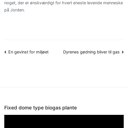
noget, der er ønskværdigt for hvert eneste levende menneske
på Jorden.
Indlægsnavigation
En gevinst for miljøet
Dyrenes gødning bliver til gas
Fixed dome type biogas plante
Videoafspiller