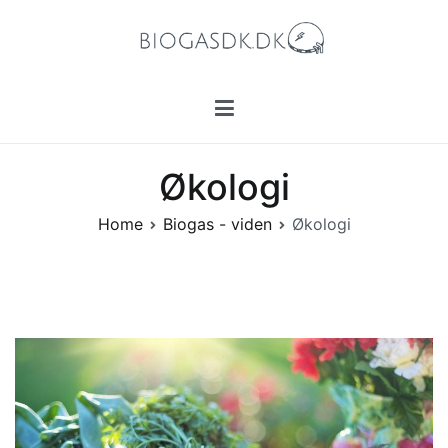
Skip
to
content
Biogasdk.dk
Alt, du bør vide om biogas.
Økologi
Home
Biogas - viden
Økologi