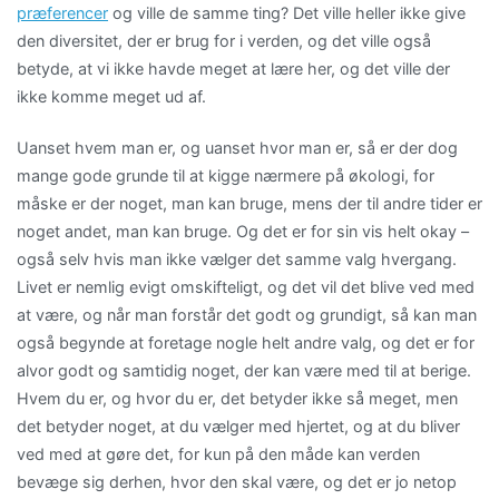
præferencer
og ville de samme ting? Det ville heller ikke give
den diversitet, der er brug for i verden, og det ville også
betyde, at vi ikke havde meget at lære her, og det ville der
ikke komme meget ud af.
Uanset hvem man er, og uanset hvor man er, så er der dog
mange gode grunde til at kigge nærmere på økologi, for
måske er der noget, man kan bruge, mens der til andre tider er
noget andet, man kan bruge. Og det er for sin vis helt okay –
også selv hvis man ikke vælger det samme valg hvergang.
Livet er nemlig evigt omskifteligt, og det vil det blive ved med
at være, og når man forstår det godt og grundigt, så kan man
også begynde at foretage nogle helt andre valg, og det er for
alvor godt og samtidig noget, der kan være med til at berige.
Hvem du er, og hvor du er, det betyder ikke så meget, men
det betyder noget, at du vælger med hjertet, og at du bliver
ved med at gøre det, for kun på den måde kan verden
bevæge sig derhen, hvor den skal være, og det er jo netop