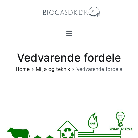
Skip
to
content
Biogasdk.dk
Alt, du bør vide om biogas.
Vedvarende fordele
Home
Miljø og teknik
Vedvarende fordele