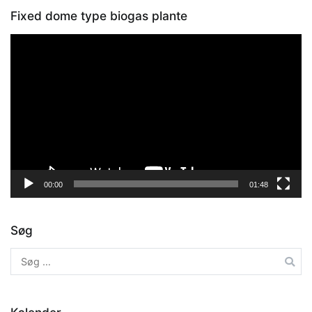
Fixed dome type biogas plante
Videoafspiller
00:00
01:48
Søg
Søg
efter: